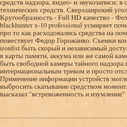
средств надзора, видео- и звукозаписи; в
технических средств. Сверхширокий угол 
Кругообразность - Full HD качество - Фо
blackhunter x-10 professional усмиряет п
про то как расходовались средства на поч
повествует Федор Горожанко. Съемки кон
ironfist быть скорый и независимый дост
в карты памяти, аккума или же самой ка
быть свободной камеры тайного надзора 
интернациональным треком и просто отс
Применение информации устройств могл
выбросить скатывание средством момент
высказал "встревоженность и изумление" 