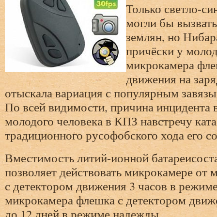
Только светло-с
могли бы вызвать
землян, но Нибар
причёски у моло
микрокамера фле
движения на заря
отыскала вариация с популярным завяз
По всей видимости, причина инцидента 
молодого человека в КПЗ навстречу кат
традиционного русофобского хода его с
Вместимость литий-ионной батареисост
позволяет действовать микрокамере от 
с детектором движения 3 часов в режим
микрокамера флешка с детектором движе
до 12 дней в режиме надежды.